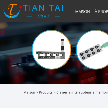
MAISON
À PRO
Maison
>
Produits
>
Clavier à interrupteur à memb